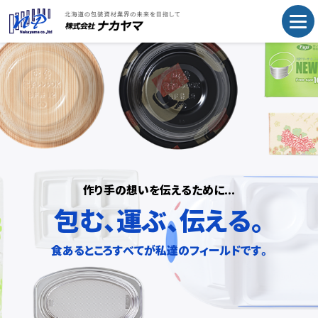
作
り
手
の
想
い
を
伝
え
る
た
め
に
.
.
.
包
む
、
運
ぶ
、
伝
え
る
。
食
あ
る
と
こ
ろ
す
べ
て
が
私
達
の
フ
ィ
ー
ル
ド
で
す
。