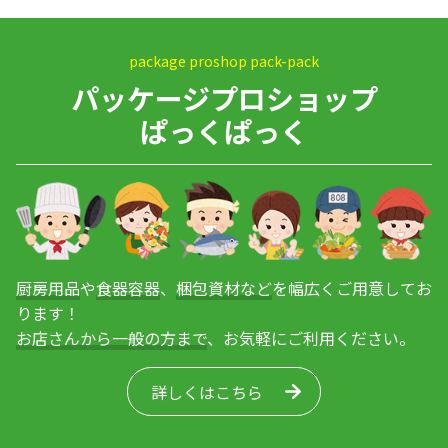
package proshop pack-pack
パッケージプロショップ
ぱっくぱっく
厨房用品
や
食器容器
、
梱包資材など
を幅広くご用意してお
ります！
お店さんから一般の方まで
、お気軽にご利用ください。
詳しくはこちら